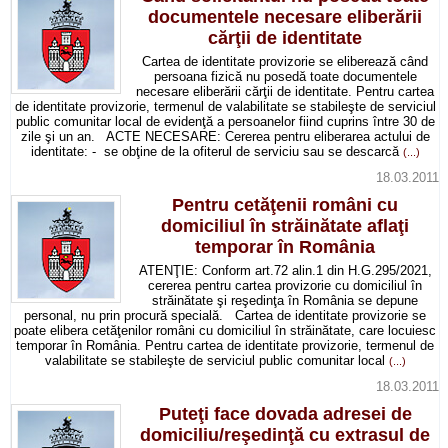
documentele necesare eliberării
cărţii de identitate
Cartea de identitate provizorie se eliberează când
persoana fizică nu posedă toate documentele
necesare eliberării cărţii de identitate. Pentru cartea
de identitate provizorie, termenul de valabilitate se stabileşte de serviciul
public comunitar local de evidenţă a persoanelor fiind cuprins între 30 de
zile şi un an. ACTE NECESARE: Cererea pentru eliberarea actului de
identitate: - se obţine de la ofiterul de serviciu sau se descarcă
(...)
18.03.2011
Pentru cetăţenii români cu
domiciliul în străinătate aflaţi
temporar în România
ATENŢIE: Conform art.72 alin.1 din H.G.295/2021,
cererea pentru cartea provizorie cu domiciliul în
străinătate şi reşedinţa în România se depune
personal, nu prin procură specială. Cartea de identitate provizorie se
poate elibera cetăţenilor români cu domiciliul în străinătate, care locuiesc
temporar în România. Pentru cartea de identitate provizorie, termenul de
valabilitate se stabileşte de serviciul public comunitar local
(...)
18.03.2011
Puteţi face dovada adresei de
domiciliu/reşedinţă cu extrasul de