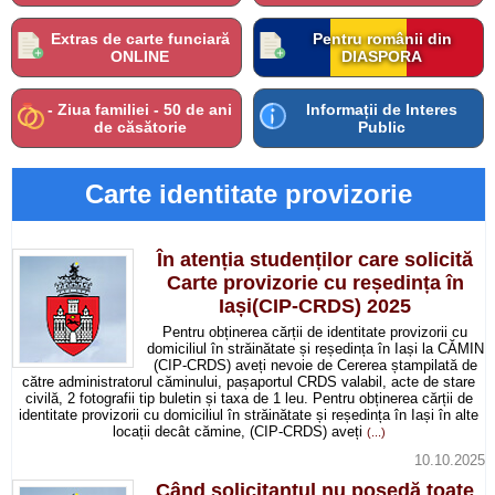
Extras de carte funciară
Pentru românii din
ONLINE
DIASPORA
- Ziua familiei - 50 de ani
Informații de Interes
de căsătorie
Public
Carte identitate provizorie
În atenția studenților care solicită
Carte provizorie cu reședința în
Iași(CIP-CRDS) 2025
Pentru obținerea cărții de identitate provizorii cu
domiciliul în străinătate și reședința în Iași la CĂMIN
(CIP-CRDS) aveți nevoie de Cererea ștampilată de
către administratorul căminului, pașaportul CRDS valabil, acte de stare
civilă, 2 fotografii tip buletin și taxa de 1 leu. Pentru obținerea cărții de
identitate provizorii cu domiciliul în străinătate și reședința în Iași în alte
locații decât cămine, (CIP-CRDS) aveți
(...)
10.10.2025
Când solicitantul nu posedă toate