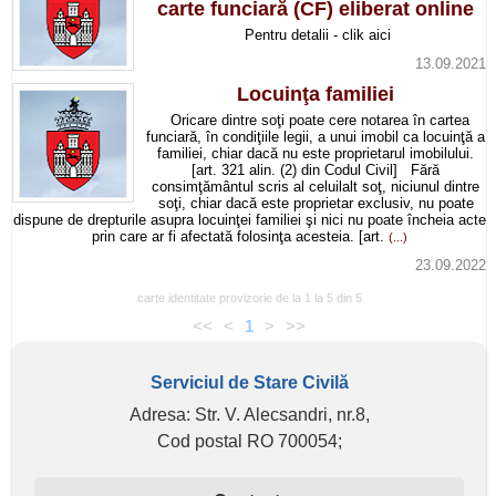
carte funciară (CF) eliberat online
Pentru detalii - clik aici
13.09.2021
Locuinţa familiei
Oricare dintre soţi poate cere notarea în cartea
funciară, în condiţiile legii, a unui imobil ca locuinţă a
familiei, chiar dacă nu este proprietarul imobilului.
[art. 321 alin. (2) din Codul Civil] Fără
consimţământul scris al celuilalt soţ, niciunul dintre
soţi, chiar dacă este proprietar exclusiv, nu poate
dispune de drepturile asupra locuinţei familiei şi nici nu poate încheia acte
prin care ar fi afectată folosinţa acesteia. [art.
(...)
23.09.2022
carte identitate provizorie de la 1 la 5 din 5
<<
<
1
>
>>
Serviciul de Stare Civilă
Adresa: Str. V. Alecsandri, nr.8,
Cod postal RO 700054;