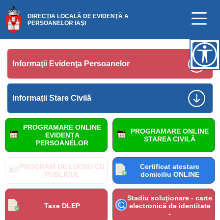
DIRECŢIA LOCALĂ DE EVIDENŢĂ A
PERSOANELOR IAŞI
Informaţii Evidenţa Persoanelor
Informaţii Stare Civilă
PROGRAMARE ONLINE
PROGRAMARE ONLINE
EVIDENȚA
STAREA CIVILĂ
PERSOANELOR
PROGRAM DE LUCRU CU
Certificat atestare
PUBLICUL
domiciliu ONLINE
Stadiu soluţionare - carte
Taxe DLEP
electronică de identitate
-