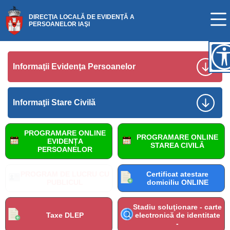
DIRECŢIA LOCALĂ DE EVIDENŢĂ A
PERSOANELOR IAŞI
Informaţii Evidenţa Persoanelor
Informaţii Stare Civilă
PROGRAMARE ONLINE
PROGRAMARE ONLINE
EVIDENȚA
STAREA CIVILĂ
PERSOANELOR
PROGRAM DE LUCRU CU
Certificat atestare
PUBLICUL
domiciliu ONLINE
Stadiu soluţionare - carte
Taxe DLEP
electronică de identitate
-