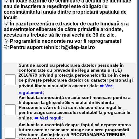
💡
În toate cazurile de schimbare a actului de identitate
sau de înscriere a reședinței este obligatoriu
consimțământul unuia dintre proprietarii spațiului de
locuit.
💡
În cazul prezentării extraselor de carte funciară și a
adeverințelor eliberate de către primăriile arondate,
acestea nu trebuie să fie mai vechi de 30 de zile.
💡
Programările neonorate nu vor fi reprogramate!
💡
Pentru suport tehnic: it@dlep-iasi.ro
Sunt de acord cu prelucrarea datelor personale în
conformitate cu prevederile Regulamentului (UE)
2016/679 privind protecţia persoanelor fizice în ceea
ce priveşte prelucrarea datelor cu caracter personal şi
privind libera circulaţie a acestor date
➡️ Vezi
regulament
;
Am luat la cunostinţă ce acte sunt necesare pentru a
fi depuse, la ghişeele Serviciului de Evidenţa
Persoanelor. Am citit si sunt de acord cu regulile
pentru asigurarea accesului echitabil la programările
online.
➡️ Vezi reguli
;
Am luat la cunostinţă despre faptul că neprezentarea
tuturor actelor necesare atrage anularea programării
efectuate. Am înţeles că PROGRAMAREA TREBUIE