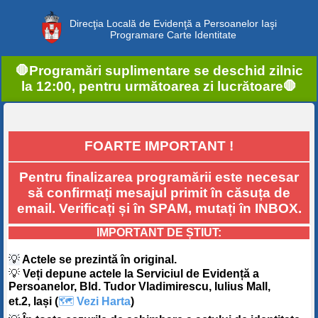
Direcţia Locală de Evidenţă a Persoanelor Iaşi
Programare Carte Identitate
🛑Programări suplimentare se deschid zilnic
la 12:00, pentru următoarea zi lucrătoare🛑
FOARTE IMPORTANT !
Pentru finalizarea programării este necesar
să confirmați mesajul primit în căsuța de
email. Verificați și în SPAM, mutați în INBOX.
IMPORTANT DE ȘTIUT:
💡
Actele se prezintă în original.
💡
Veți depune actele la Serviciul de Evidență a
Persoanelor, Bld. Tudor Vladimirescu, Iulius Mall,
et.2, Iași (
🗺️
Vezi Harta
)