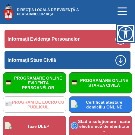
DIRECŢIA LOCALĂ DE EVIDENŢĂ A
PERSOANELOR IAŞI
Informaţii Evidenţa Persoanelor
Informaţii Stare Civilă
PROGRAMARE ONLINE
PROGRAMARE ONLINE
EVIDENȚA
STAREA CIVILĂ
PERSOANELOR
PROGRAM DE LUCRU CU
Certificat atestare
PUBLICUL
domiciliu ONLINE
Stadiu soluţionare - carte
Taxe DLEP
electronică de identitate
-