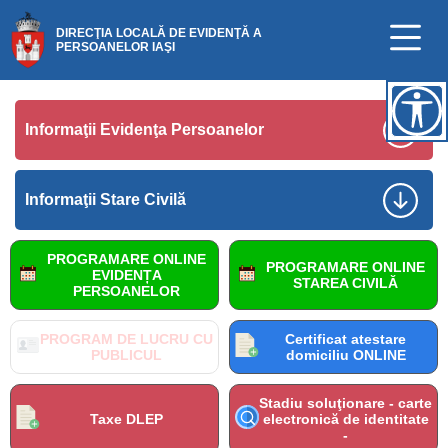
DIRECŢIA LOCALĂ DE EVIDENŢĂ A
PERSOANELOR IAŞI
Informaţii Evidenţa Persoanelor
Informaţii Stare Civilă
PROGRAMARE ONLINE
PROGRAMARE ONLINE
EVIDENȚA
STAREA CIVILĂ
PERSOANELOR
PROGRAM DE LUCRU CU
Certificat atestare
PUBLICUL
domiciliu ONLINE
Stadiu soluţionare - carte
Taxe DLEP
electronică de identitate
-