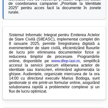
de coordonarea campaniei „Prioritate la Identitate
2025” pentru acces facil la documente în zonele
rurale.
Sistemul Informatic Integrat pentru Emiterea Actelor
de Stare Civilă (SIIEASC), implementat complet din
8 ianuarie 2025, permite înregistrarea digitală a
evenimentelor de stare civilă, eficientizând fluxurile
de lucru prin eliminarea documentelor fizice și
reducerea timpilor de procesare. Programările
online, disponibile pe
www.dlep-iasi.ro
, simplifică
accesul la servicii precum eliberarea actelor de
identitate sau transcrieri, eliminând aglomerația la
ghișee. Audiențele, organizate miercurea de la ora
14:00 cu directorul executiv Marius Bodoga, sunt
gestionate și ele printr-un formular online, asigurând
soluționarea rapidă a problemelor complexe și un
flux de lucru optimizat.