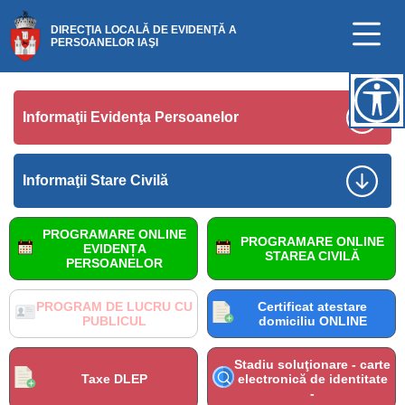
DIRECŢIA LOCALĂ DE EVIDENŢĂ A
PERSOANELOR IAŞI
Informaţii Evidenţa Persoanelor
Informaţii Stare Civilă
PROGRAMARE ONLINE
PROGRAMARE ONLINE
EVIDENȚA
STAREA CIVILĂ
PERSOANELOR
PROGRAM DE LUCRU CU
Certificat atestare
PUBLICUL
domiciliu ONLINE
Stadiu soluţionare - carte
Taxe DLEP
electronică de identitate
-