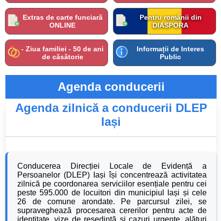
Extras de carte funciară
Pentru românii din
ONLINE
DIASPORA
- Ziua familiei - 50 de ani
Informații de Interes
de căsătorie
Public
Agenda conducerii
Agenda zilnică a conducerii DLEP
Iași
Conducerea Direcției Locale de Evidență a
Persoanelor (DLEP) Iași își concentrează activitatea
zilnică pe coordonarea serviciilor esențiale pentru cei
peste 595.000 de locuitori din municipiul Iași și cele
26 de comune arondate. Pe parcursul zilei, se
supraveghează procesarea cererilor pentru acte de
identitate, vize de reședință și cazuri urgente, alături