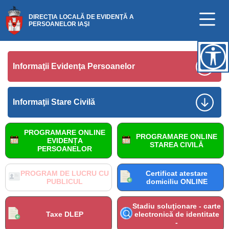
DIRECŢIA LOCALĂ DE EVIDENŢĂ A
PERSOANELOR IAŞI
Informaţii Evidenţa Persoanelor
Informaţii Stare Civilă
PROGRAMARE ONLINE
PROGRAMARE ONLINE
EVIDENȚA
STAREA CIVILĂ
PERSOANELOR
PROGRAM DE LUCRU CU
Certificat atestare
PUBLICUL
domiciliu ONLINE
Stadiu soluţionare - carte
Taxe DLEP
electronică de identitate
-