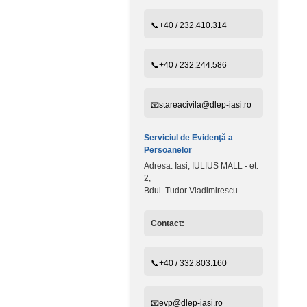
📞+40 / 232.410.314
📞+40 / 232.244.586
📧stareacivila@dlep-iasi.ro
Serviciul de Evidenţă a
Persoanelor
Adresa: Iasi, IULIUS MALL - et.
2,
Bdul. Tudor Vladimirescu
Contact:
📞+40 / 332.803.160
📧evp@dlep-iasi.ro