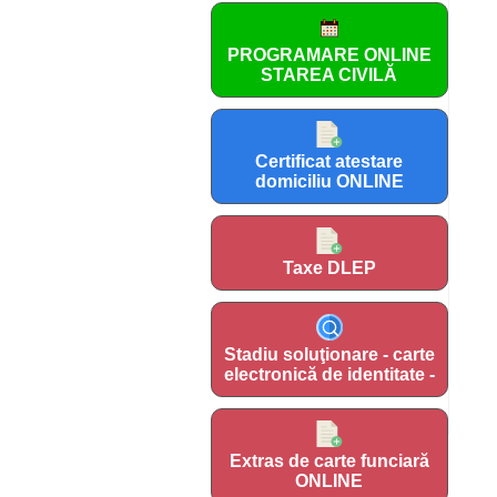
PROGRAMARE ONLINE
STAREA CIVILĂ
Certificat atestare
domiciliu ONLINE
Taxe DLEP
Stadiu soluţionare - carte
electronică de identitate -
Extras de carte funciară
ONLINE