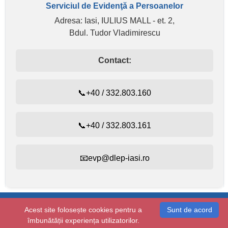
Serviciul de Evidenţă a Persoanelor
Adresa: Iasi, IULIUS MALL - et. 2,
Bdul. Tudor Vladimirescu
Contact:
📞+40 / 332.803.160
📞+40 / 332.803.161
📧evp@dlep-iasi.ro
Evidența persoanelor:
+40 / 332.803.160
Acest site folosește cookies pentru a
Sunt de acord
Starea civilă:
+40 / 232.410.314
îmbunătății experiența utilizatorilor.
Copyright © 2026 dlep-iasi.ro