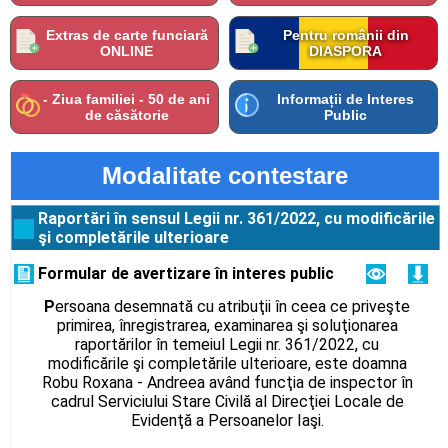
Extras de carte funciară
Pentru românii din
ONLINE
DIASPORA
- Ziua familiei - 50 de ani
Informații de Interes
de căsătorie
Public
Modalitate contestare
Raportări în sensul Legii nr. 361/2022, cu modificările
şi completările ulterioare
Formular de avertizare în interes public
P
ersoana desemnată cu atribuţii în ceea ce priveşte
primirea, înregistrarea, examinarea şi soluţionarea
raportărilor în temeiul Legii nr. 361/2022, cu
modificările şi completările ulterioare, este doamna
Robu Roxana - Andreea având funcţia de inspector în
cadrul Serviciului Stare Civilă al Direcţiei Locale de
Evidenţă a Persoanelor Iaşi.