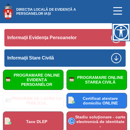
DIRECŢIA LOCALĂ DE EVIDENŢĂ A
PERSOANELOR IAŞI
Informaţii Evidenţa Persoanelor
Informaţii Stare Civilă
PROGRAMARE ONLINE
PROGRAMARE ONLINE
EVIDENȚA
STAREA CIVILĂ
PERSOANELOR
PROGRAM DE LUCRU CU
Certificat atestare
PUBLICUL
domiciliu ONLINE
Stadiu soluţionare - carte
Taxe DLEP
electronică de identitate
-