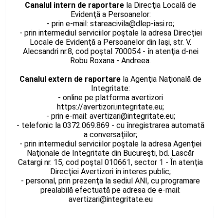
Canalul intern de raportare
la Direcţia Locală de
Evidenţă a Persoanelor:
- prin e-mail:
stareacivila@
dlep
-iasi.ro;
- prin intermediul serviciilor poştale la adresa Direcţiei
Locale de Evidenţă a Persoanelor din Iaşi, str. V.
Alecsandri nr.8, cod poştal 700054 - în atenţia d-nei
Robu Roxana - Andreea.
Canalul extern de raportare
la Agenţia Naţională de
Integritate:
- online pe platforma avertizori
https://avertizori.integritate.eu;
- prin e-mail:
avertizari@
integritate.eu
;
- telefonic la 0372.069.869 - cu înregistrarea automată
a conversaţiilor;
- prin intermediul serviciilor poştale la adresa Agenţiei
Naţionale de Integritate din Bucureşti, bd. Lascăr
Catargi nr. 15, cod poştal 010661, sector 1 - În atenţia
Direcţiei Avertizori în interes public;
- personal, prin prezenţa la sediul ANI, cu programare
prealabilă efectuată pe adresa de e-mail:
avertizari@
integritate.eu