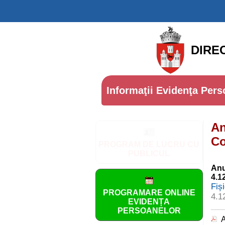
DIRE
Informaţii Evidenţa Pers
An
Co
PROGRAM DE LUCRU CU
PUBLICUL
Anu
4.1
Fiș
PROGRAMARE ONLINE
4.1
EVIDENȚA
PERSOANELOR
A