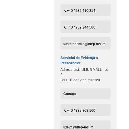
📞+40 / 232.410.314
📞+40 / 232.244.586
📧stareacivila@dlep-iasi.ro
Serviciul de Evidenţă a
Persoanelor
Adresa: Iasi, IULIUS MALL - et.
2,
Bdul. Tudor Vladimirescu
Contact:
📞+40 / 332.803.160
📧evp@dlep-iasi.ro