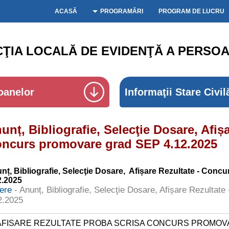
ACASĂ
PROGRAMĂRI
PROGRAM DE LUCRU
CŢIA LOCALĂ DE EVIDENŢĂ A PERSOA
oanelor
Informaţii Stare Civil
unț, Bibliografie, Selecţie Dosare, Afișa
ncurs promovare grad SEP 4.12.2025
nț, Bibliografie, Selecţie Dosare, Afișare Rezultate
- Concu
2.2025
iere
- Anunț, Bibliografie, Selecţie Dosare, Afișare Rezulta
2.2025
FISARE REZULTATE PROBA SCRISA CONCURS PROMOVARE