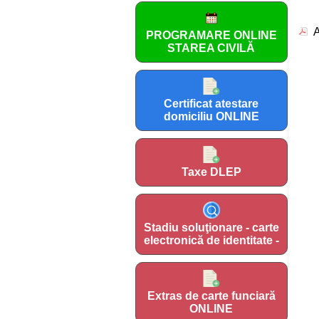
A
PROGRAMARE ONLINE
STAREA CIVILĂ
Certificat atestare
domiciliu ONLINE
Taxe DLEP
Stadiu soluţionare - carte
electronică de identitate -
Extras de carte funciară
ONLINE