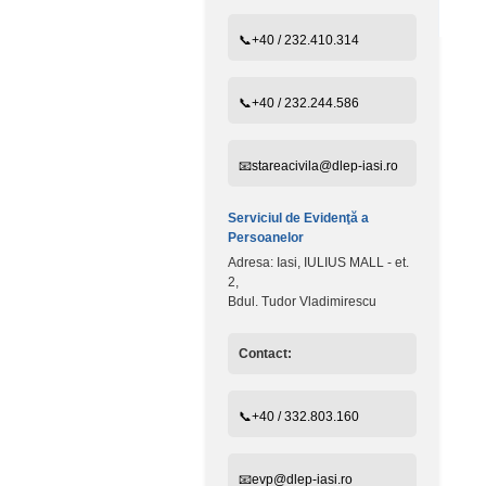
📞+40 / 232.410.314
📞+40 / 232.244.586
📧stareacivila@dlep-iasi.ro
Serviciul de Evidenţă a
Persoanelor
Adresa: Iasi, IULIUS MALL - et.
2,
Bdul. Tudor Vladimirescu
Contact:
📞+40 / 332.803.160
📧evp@dlep-iasi.ro