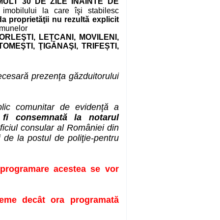
ULT 30 DE ZILE ÎNAINTE DE
imobilului la care îşi stabilesc
proprietăţii nu rezultă explicit
omunelor
ORLEŞTI, LEȚCANI, M
OVILENI,
TOMEŞTI,
ŢIGĂNAŞI, TRIFEȘTI,
necesară prezenţa găzduitorului
blic comunitar de evidenţă a
 fi consemnată la notarul
ficiul consular al României din
i de la postul de poliţie-pentru
a programare acestea se vor
vreme decât ora programată