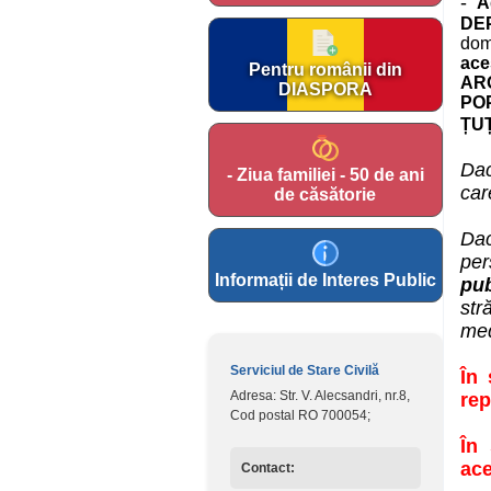
-
A
DE
dom
ace
Pentru românii din
AR
DIASPORA
PO
ȚU
Dac
- Ziua familiei - 50 de ani
car
de căsătorie
Dac
per
Informații de Interes Public
pub
str
med
Serviciul de Stare Civilă
În 
Adresa: Str. V. Alecsandri, nr.8,
rep
Cod postal RO 700054;
În
ace
Contact: