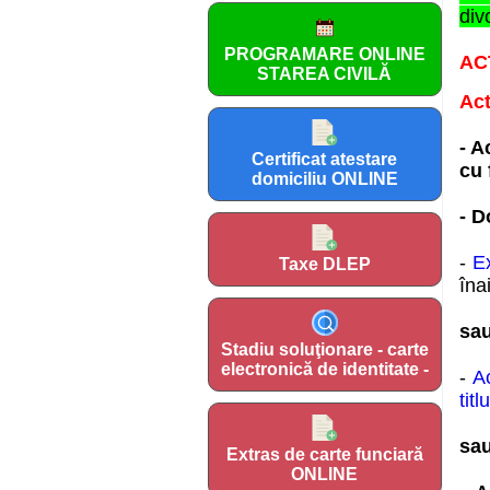
div
PROGRAMARE ONLINE
AC
STAREA CIVILĂ
Act
- A
Certificat atestare
cu 
domiciliu ONLINE
- D
-
Ex
Taxe DLEP
îna
sa
Stadiu soluţionare - carte
electronică de identitate -
-
Ac
titl
sa
Extras de carte funciară
ONLINE