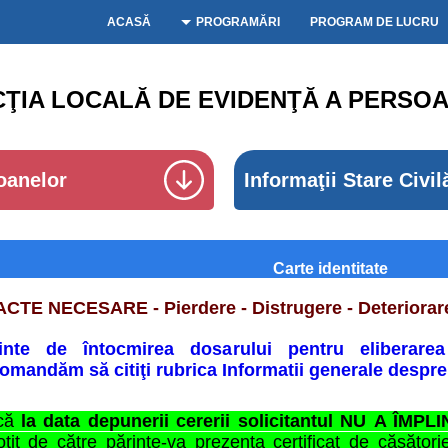
ACASĂ
PROGRAMĂRI
PROGRAM DE LUCRU
CŢIA LOCALĂ DE EVIDENŢĂ A PERSOA
oanelor
Informaţii Stare Civil
Carte identitate
ACTE NECESARE - Pierdere - Distrugere - Deteriorare
ainte de întocmirea dosarului pentru eliberarea
omandăm să citiţi rubrica Informatii generale despre 
că
la data depunerii cererii solicitantul
NU
A ÎMPLI
oțit de către părinte-va prezenta certificat de căsătorie