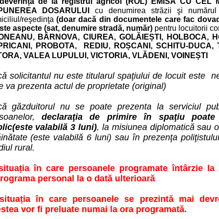
deverință de la registrul agricol (ROL)
EMISĂ CU CEL M
PUNEREA DOSARULUI
cu denumirea străzii şi numărul 
iciliul/reşedinţa
(doar
dacă din documentele care fac dovada 
ste aspecte (sat, denumire stradă, număr)
pentru locuitorii c
ONEANU
,
BÂRNOVA,
CIUREA, GOLĂIEȘTI,
HOLBOCA,
H
PRICANI, PROBOTA, REDIU, ROȘCANI, SCHITU-DUCA, 
ȚORA,
VALEA LUPULUI, VICTORIA, VLĂDENI, VOINEȘTI
ă solicitantul nu este titularul spaţiului de locuit este 
e va prezenta actul de proprietate
(original)
ă găzduitorul nu se poate prezenta la serviciul pu
soanelor,
declaraţia de primire în spaţiu poate
lic
(este valabilă 3 luni)
, la misiunea diplomatică sau o
ăinătate (este valabilă 6 luni) sau în prezenţa poliţistulu
iul rural.
situația în care persoanele programate întârzie l
rograma personal la o dată ulterioară
 situația în care persoanele se prezintă mai de
stea vor fi preluate numai la ora programată.