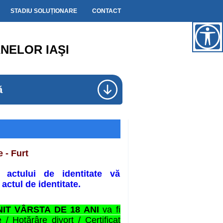
STADIU SOLUȚIONARE
CONTACT
NELOR IAŞI
ă
 - Furt
 actului de identitate vă
actul de identitate.
NIT VÂRSTA DE 18 ANI
va fi
 / Hotărâre divorț / Certificat