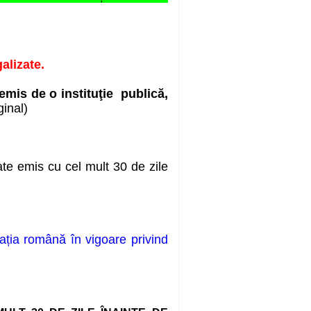
alizate.
mis de o instituţie publică,
ginal
)
ate emis cu cel mult 30 de zile
lația română în vigoare privind