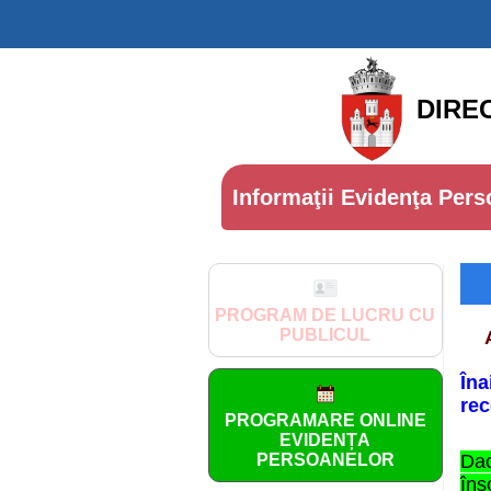
DIRE
Informaţii Evidenţa Pers
PROGRAM DE LUCRU CU
PUBLICUL
În
rec
PROGRAMARE ONLINE
EVIDENȚA
PERSOANELOR
Da
îns