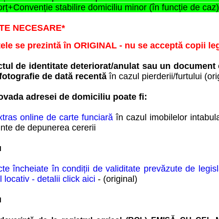
orț+Convenție stabilire domiciliu minor (în funcție de caz)
TE NECESARE*
ele se prezintă în ORIGINAL - nu se acceptă copii leg
ctul de identitate deteriorat/anulat
sau un document e
fotografie de dată recentă
în cazul pierderii/furtului (
ori
ovada adresei de domiciliu poate fi:
tras online de carte funciară
în cazul imobilelor intabul
inte de depunerea cererii
u
te încheiate în condiții de validitate prevăzute de legis
ul locativ - detalii click aici
- (original)
u