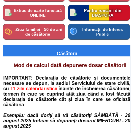
Extras de carte funciară
Pentru românii din
ONLINE
DIASPORA
- Ziua familiei - 50 de ani
Informații de Interes
de căsătorie
Public
Căsătorii
Mod de calcul dată depunere dosar căsătorii
IMPORTANT: Declaraţia de căsătorie şi documentele
necesare se depun, la sediul Serviciului de stare civilă,
cu
11 zile calendaristice
înainte de încheierea căsătoriei,
termen în care se cuprind atât ziua când a fost făcută
declaraţia de căsătorie cât şi ziua în care se oficiază
căsătoria.
Exemplu: dacă doriţi să vă căsătoriţi SÂMBĂTĂ - 30
august 2025 trebuie să depuneţi dosarul MIERCURI
- 20
august 2025