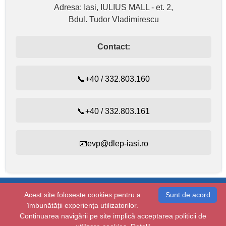
Adresa: Iasi, IULIUS MALL - et. 2,
Bdul. Tudor Vladimirescu
Contact:
📞+40 / 332.803.160
📞+40 / 332.803.161
📧evp@dlep-iasi.ro
Evidența persoanelor:
+40 / 332.803.160
Acest site folosește cookies pentru a
Sunt de acord
Starea civilă:
+40 / 232.410.314
îmbunătății experiența utilizatorilor.
Copyright © 2026 dlep-iasi.ro
Continuarea navigării pe site implică acceptarea politicii de
Toate drepturile rezervate.