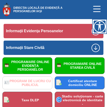
DIRECŢIA LOCALĂ DE EVIDENŢĂ A
PERSOANELOR IAŞI
Informaţii Evidenţa Persoanelor
Informaţii Stare Civilă
PROGRAMARE ONLINE
PROGRAMARE ONLINE
EVIDENȚA
STAREA CIVILĂ
PERSOANELOR
PROGRAM DE LUCRU CU
Certificat atestare
PUBLICUL
domiciliu ONLINE
Stadiu soluţionare - carte
Taxe DLEP
electronică de identitate
-