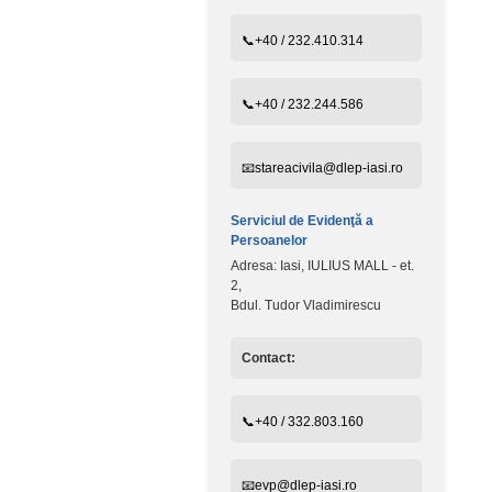
📞+40 / 232.410.314
📞+40 / 232.244.586
📧stareacivila@dlep-iasi.ro
Serviciul de Evidenţă a
Persoanelor
Adresa: Iasi, IULIUS MALL - et.
2,
Bdul. Tudor Vladimirescu
Contact:
📞+40 / 332.803.160
📧evp@dlep-iasi.ro