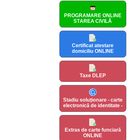
PROGRAMARE ONLINE
STAREA CIVILĂ
Certificat atestare
domiciliu ONLINE
Taxe DLEP
Stadiu soluţionare - carte
electronică de identitate -
Extras de carte funciară
ONLINE