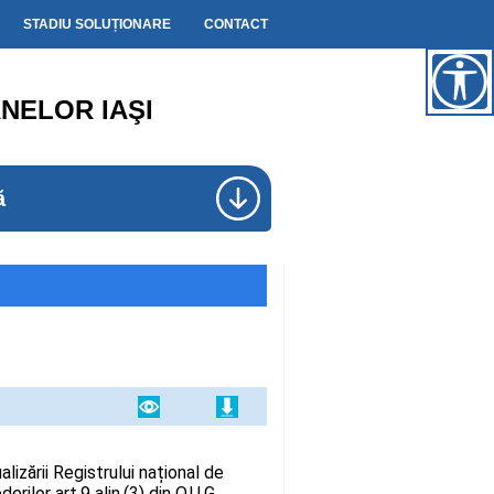
STADIU SOLUȚIONARE
CONTACT
NELOR IAŞI
ă
izării Registrului național de
rilor art.9 alin.(3) din O.U.G.