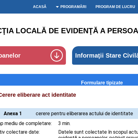
ACASĂ
PROGRAMĂRI
PROGRAM DE LUCRU
CŢIA LOCALĂ DE EVIDENŢĂ A PERSOA
oanelor
Informaţii Stare Civil
Formulare tipizate
Cerere eliberare act identitate
Anexa 1
cerere pentru eliberarea actului de identitate
p mediu de completare:
3 min.
iv colectare date:
Datele sunt colectate în scopul actual
evidență a persoanelor, potrivit prevede