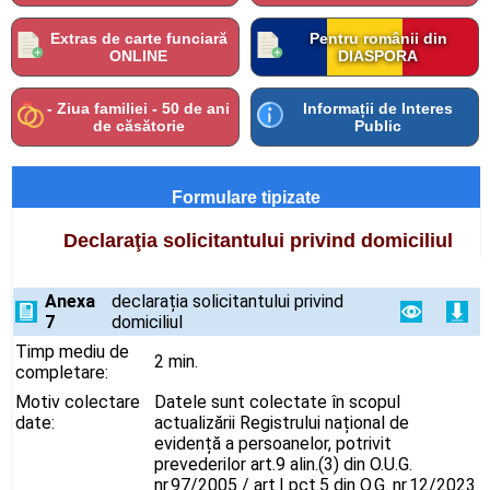
Extras de carte funciară
Pentru românii din
ONLINE
DIASPORA
- Ziua familiei - 50 de ani
Informații de Interes
de căsătorie
Public
Formulare tipizate
Declaraţia solicitantului privind domiciliul
Anexa
declarația solicitantului privind
7
domiciliul
Timp mediu de
2 min.
completare:
Motiv colectare
Datele sunt colectate în scopul
date:
actualizării Registrului național de
evidență a persoanelor, potrivit
prevederilor art.9 alin.(3) din O.U.G.
nr.97/2005 / art.I pct.5 din O.G. nr.12/2023