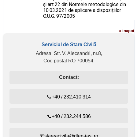
și art.22 din Normele metodologice din
10.03.2021 de aplicare a dispozițiilor
O.U.G. 97/2005
« inapoi
Serviciul de Stare Civilă
Adresa: Str. V. Alecsandri, nr.8,
Cod postal RO 700054;
Contact:
📞+40 / 232.410.314
📞+40 / 232.244.586
📧stareacivila@dlep-iasi.ro