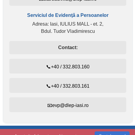
Serviciul de Evidenţă a Persoanelor
Adresa: Iasi, IULIUS MALL - et. 2,
Bdul. Tudor Vladimirescu
Contact:
📞+40 / 332.803.160
📞+40 / 332.803.161
📧evp@dlep-iasi.ro
Evidența persoanelor:
+40 / 332.803.160