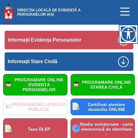
DIRECŢIA LOCALĂ DE EVIDENŢĂ A
PERSOANELOR IAŞI
Informaţii Evidenţa Persoanelor
Informaţii Stare Civilă
PROGRAMARE ONLINE
PROGRAMARE ONLINE
EVIDENȚA
STAREA CIVILĂ
PERSOANELOR
PROGRAM DE LUCRU CU
Certificat atestare
PUBLICUL
domiciliu ONLINE
Stadiu soluţionare - carte
Taxe DLEP
electronică de identitate
-