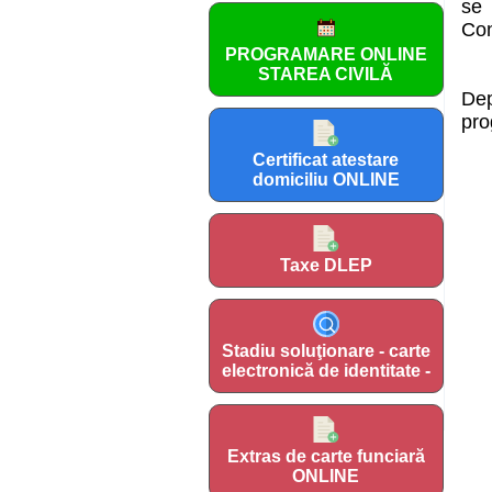
se 
Con
PROGRAMARE ONLINE
STAREA CIVILĂ
Dep
pro
Certificat atestare
domiciliu ONLINE
Taxe DLEP
Stadiu soluţionare - carte
electronică de identitate -
Extras de carte funciară
ONLINE