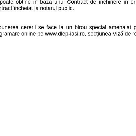
poate obține în baza unui Contract de închiriere în or
tract încheiat la notarul public.
unerea cererii se face la un birou special amenajat pe
gramare online pe www.dlep-iasi.ro, secțiunea Viză de re