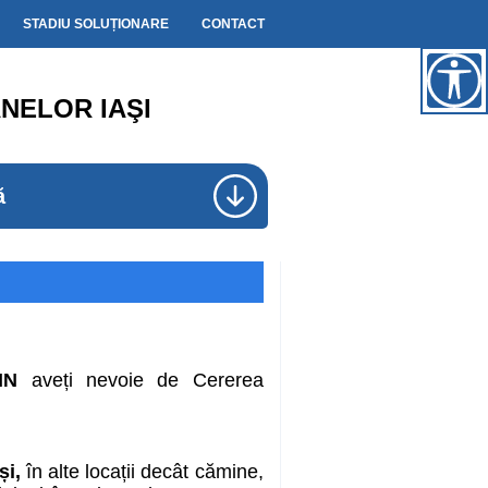
STADIU SOLUȚIONARE
CONTACT
NELOR IAŞI
ă
IN
aveți nevoie de Cererea
și,
în alte locații decât cămine,