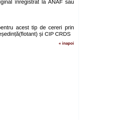
iginal înregistrat la ANAF sau
ntru acest tip de cereri prin
ședință(flotant) și CIP
CRDS
« inapoi