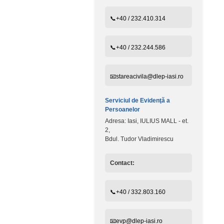
📞+40 / 232.410.314
📞+40 / 232.244.586
📧stareacivila@dlep-iasi.ro
Serviciul de Evidenţă a
Persoanelor
Adresa: Iasi, IULIUS MALL - et.
2,
Bdul. Tudor Vladimirescu
Contact:
📞+40 / 332.803.160
📧evp@dlep-iasi.ro