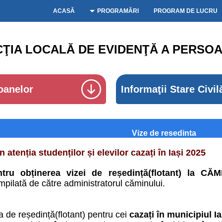
ACASĂ
PROGRAMĂRI
PROGRAM DE LUCRU
CŢIA LOCALĂ DE EVIDENŢĂ A PERSOA
oanelor
Informaţii Stare Civil
Vize de resedinta
În atenția studenților și elevilor cazați în Iași 2025
tru obținerea vizei de reședință(flotant) la CĂM
mpilată de către administratorul căminului.
a de reședință(flotant) pentru cei
cazați în municipiul Ia