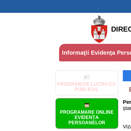
DIRE
Informaţii Evidenţa Pers
PROGRAM DE LUCRU CU
PUBLICUL
Pen
șta
PROGRAMARE ONLINE
EVIDENȚA
PERSOANELOR
Viz