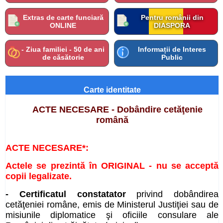
Extras de carte funciară
Pentru românii din
ONLINE
DIASPORA
- Ziua familiei - 50 de ani
Informații de Interes
de căsătorie
Public
Carte identitate
ACTE NECESARE - Dobândire cetăţenie
română
ACTE NECESARE*:
Actele se prezintă în ORIGINAL - nu se acceptă
copii legalizate.
- Certificatul constatator
privind dobândirea
cetăţeniei române, emis de Ministerul Justiţiei sau de
misiunile diplomatice şi oficiile consulare ale