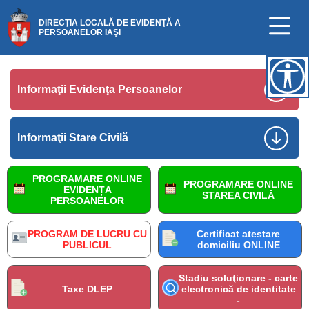
DIRECŢIA LOCALĂ DE EVIDENŢĂ A
PERSOANELOR IAŞI
Informaţii Evidenţa Persoanelor
Informaţii Stare Civilă
PROGRAMARE ONLINE
PROGRAMARE ONLINE
EVIDENȚA
STAREA CIVILĂ
PERSOANELOR
PROGRAM DE LUCRU CU
Certificat atestare
PUBLICUL
domiciliu ONLINE
Stadiu soluţionare - carte
Taxe DLEP
electronică de identitate
-