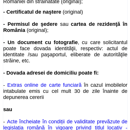
României din străinătate (
original
);
- Certificatul de naştere
(original
)
- Permisul de şedere
sau
cartea de rezidenţă în
România
(
original
);
- Un document cu fotografie
, cu care solicitantul
poate face dovada identităţii, respectiv: actul de
identitate /sau paşaportul, eliberate de autorităţile
străine, etc.
- Dovada adresei de domiciliu poate fi:
-
Extras online de carte funciară
în cazul imobilelor
intabulate emis cu cel mult 30 de zile înainte de
depunerea cererii
sau
-
Acte încheiate în condiții de validitate prevăzute de
legislația română în vigoare privind titlul locativ -