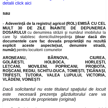
detalii click aici
sau
-
Adeverință de la registrul agricol (ROL)
EMISĂ CU CEL
MULT 30 DE ZILE ÎNAINTE DE DEPUNEREA
DOSARULUI
cu denumirea străzii şi numărul imobilului la
care îşi stabilesc domiciliul/reşedinţa
(doar
dacă din
documentele care fac dovada proprietăţii nu rezultă
explicit aceste aspecte(sat, denumire stradă,
număr)
pentru locuitorii comunelor
ARONEANU
,
BÂRNOVA,
CIUREA,
GOLĂIEȘTI,
HOLBOCA,
HORLEŞTI,
LEȚCANI,
MOVILENI, POPRICANI, PROBOTA,
ROȘCANI, REDIU, SCHITU-DUCA, TOMEŞTI,
ŢIGĂNAŞI,
TRIFEȘTI, ȚUȚORA,
VALEA LUPULUI, VICTORIA,
VLĂDENI, VOINEȘTI
Dacă solicitantul nu este titularul spaţiului de locuit
este necesară prezenţa găzduitorului care va
prezenta actul de proprietate
(original)