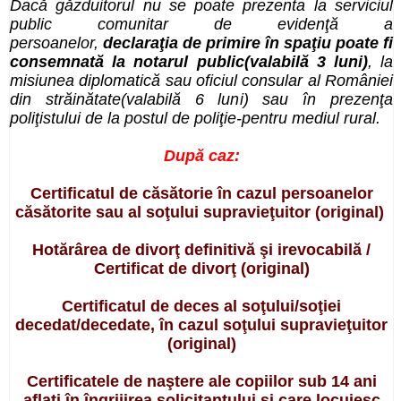
Dacă găzduitorul nu se poate prezenta la serviciul
public comunitar de evidenţă a
persoanelor,
declaraţia de primire în spaţiu poate fi
consemnată la notarul public
(valabilă 3 luni)
, la
misiunea diplomatică sau oficiul consular al României
din străinătate(valabilă 6 luni) sau în prezenţa
poliţistului de la postul de poliţie-pentru mediul rural.
După caz:
Certificatul de căsătorie
în cazul persoanelor
căsătorite sau al soţului supravieţuitor (
original
)
Hotărârea de divorţ
definitivă şi irevocabilă /
Certificat de divorţ
(
original
)
Certificatul de deces
al soţului/soţiei
decedat/decedate, în cazul soţului supravieţuitor
(original)
Certificatele de naştere ale copiilor sub 14 ani
aflaţi în îngrijirea solicitantului şi care locuiesc