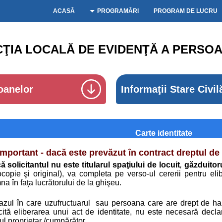
ACASĂ
PROGRAMĂRI
PROGRAM DE LUCRU
CŢIA LOCALĂ DE EVIDENŢĂ A PERSOA
oanelor
Informaţii Stare Civil
Carte identitate
Important - dacă este prevăzut în contract dreptul de 
 solicitantul nu este titularul spaţiului de locuit
,
găzduitor
ocopie şi original), va completa pe verso-ul cererii pentru eli
a în faţa lucrătorului de la ghişeu.
cazul în care uzufructuarul sau persoana care are drept de hab
icită eliberarea unui act de identitate, nu este necesară decla
l proprietar /
cumpărător.