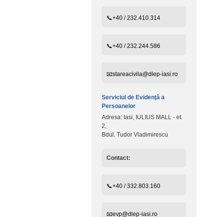
📞+40 / 232.410.314
📞+40 / 232.244.586
📧stareacivila@dlep-iasi.ro
Serviciul de Evidenţă a
Persoanelor
Adresa: Iasi, IULIUS MALL - et.
2,
Bdul. Tudor Vladimirescu
Contact:
📞+40 / 332.803.160
📧evp@dlep-iasi.ro