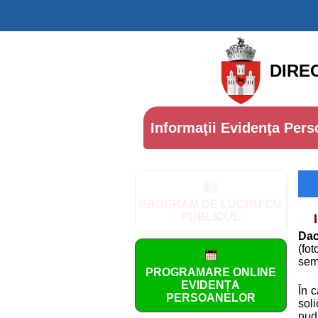
DIRE
Informaţii Evidenţa Pers
PROGRAM DE LUCRU CU
PUBLICUL
Dacă
(fot
semn
PROGRAMARE ONLINE
EVIDENȚA
În 
PERSOANELOR
sol
nudu