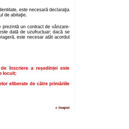
dentitate, este necesară declaraţia
l de abitaţie.
se prezintă un contract de vânzare-
este dată de uzufructuar; dacă se
viageră, este necesar atât acordul
de înscriere a reședinței este
 locuit;
lor eliberate de către primăriile
« inapoi