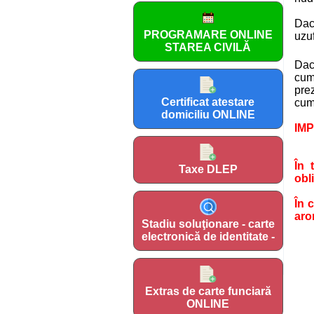
Dacă
PROGRAMARE ONLINE
uzuf
STAREA CIVILĂ
Dacă
cum
pre
Certificat atestare
cump
domiciliu ONLINE
IMP
În 
Taxe DLEP
obl
În 
aro
Stadiu soluţionare - carte
electronică de identitate -
Extras de carte funciară
ONLINE