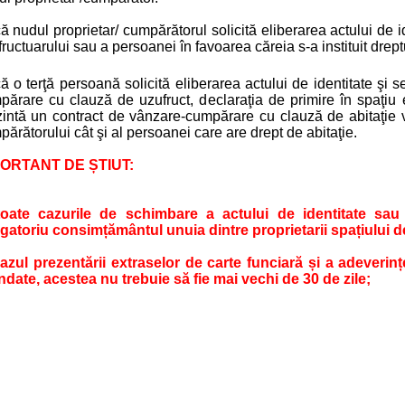
 nudul proprietar/ cumpărătorul solicită eliberarea actului de i
ructuarului sau a persoanei în favoarea căreia s-a instituit dreptu
 o terţă persoană solicită eliberarea actului de identitate şi 
părare cu clauză de uzufruct, declaraţia de primire în spaţiu 
zintă
un contract de vânzare-cumpărare cu clauză de
abitaţie 
ărătorului cât şi al persoanei care are drept de abitaţie.
ORTANT DE ȘTIUT:
toate cazurile de schimbare a actului de identitate sau 
igatoriu consimțământul unuia dintre proprietarii spațiului de
cazul prezentării extraselor de carte funciară și a adeverințe
ndate, acestea nu trebuie să fie mai vechi de 30 de zile;