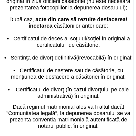
original în ziua oficierii căsătoriei (nu este necesară
prezentarea fotocopiilor la depunerea dosarului);
După caz,
acte din care să rezulte desfacerea/
încetarea
căsătoriilor anterioare:
• Certificatul de deces al soţului/soţiei în original a
certificatului de căsătorie;
• Sentinţa de divorţ definitivă(irevocabilă) în original;
• Certificatul
de naştere sau de căsătorie, cu
menţiunea de desfacere a căsătoriei în original
;
• Certificatul de divorţ (în cazul divorţului pe cale
administrativă) în original.
Dacă regimul matrimonial ales va fi altul dacât
"Comunitatea legală", la depunerea dosarului se va
prezenta convenția matrimonială autentificată de
notarul public, în original.