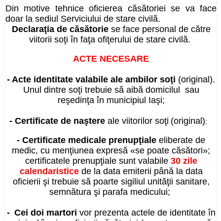
Din motive tehnice oficierea căsătoriei se va face
doar la sediul Serviciului de stare civilă.
Declaraţia de căsătorie
se face personal de către
viitorii soţi în faţa ofiţerului de stare civilă.
ACTE NECESARE
- Acte identitate valabile ale ambilor soţi
(original).
Unul dintre soţi trebuie să aibă domicilul sau
reşedinţa în municipiul Iaşi;
- Certificate de naştere
ale viitorilor soţi
(
original
)
;
- Certificate medicale prenupţiale
eliberate de
medic, cu menţiunea expresă «se poate căsători»;
certificatele prenupţiale sunt valabile
30
zile
calendaristice
de la data emiterii până la data
oficierii şi trebuie să poarte sigiliul unităţii sanitare,
semnătura şi parafa medicului;
-
Cei doi martori
vor prezenta actele de identitate în