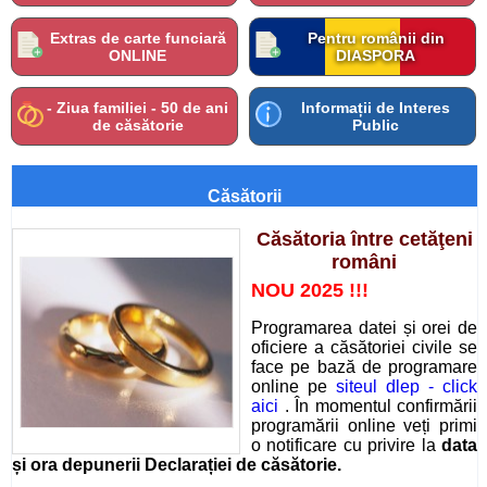
Extras de carte funciară
Pentru românii din
ONLINE
DIASPORA
- Ziua familiei - 50 de ani
Informații de Interes
de căsătorie
Public
Căsătorii
Căsătoria între cetăţeni
români
NOU 2025 !!!
Programarea datei și orei de
oficiere a căsătoriei civile se
face pe bază de programare
online pe
siteul dlep - click
aici
. În momentul confirmării
programării online veți primi
o notificare cu privire la
data
și ora depunerii Declarației de căsătorie.