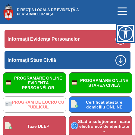
DIRECŢIA LOCALĂ DE EVIDENŢĂ A
PERSOANELOR IAŞI
Informaţii Evidenţa Persoanelor
Informaţii Stare Civilă
PROGRAMARE ONLINE
PROGRAMARE ONLINE
EVIDENȚA
STAREA CIVILĂ
PERSOANELOR
PROGRAM DE LUCRU CU
Certificat atestare
PUBLICUL
domiciliu ONLINE
Stadiu soluţionare - carte
Taxe DLEP
electronică de identitate
-