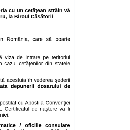
oria cu un cetăţean străin vă
ru, la Biroul Căsătorii
in România, care să poarte
ă viza de intrare pe teritoriul
în cazul cetăţenilor din statele
ată acestuia în vederea şederii
data depunerii dosarului de
apostilat cu Apostila Convenţiei
 Certificatul de naştere va fi
niei.
matice / oficiile consulare