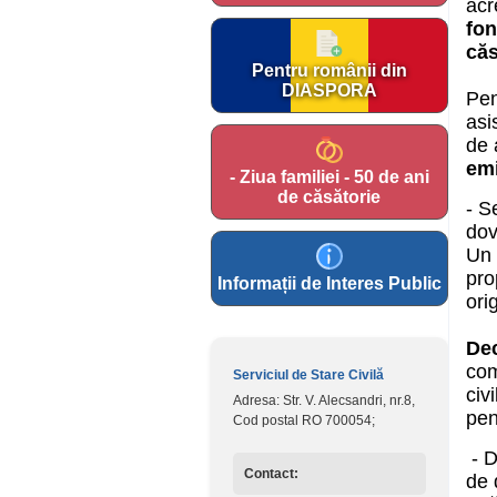
acr
fon
căs
Pentru românii din
DIASPORA
Pen
asi
de 
emi
- Ziua familiei - 50 de ani
de căsătorie
- S
dov
Un 
pro
Informații de Interes Public
ori
Dec
com
Serviciul de Stare Civilă
civ
Adresa: Str. V. Alecsandri, nr.8,
pen
Cod postal RO 700054;
- D
Contact:
de 