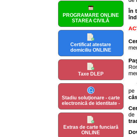
de 
În 
PROGRAMARE ONLINE
înd
STAREA CIVILĂ
AC
Cer
Certificat atestare
men
domiciliu ONLINE
Pa
Ro
mem
Taxe DLEP
pe 
căs
Stadiu soluţionare - carte
electronică de identitate -
Cer
de 
tra
Extras de carte funciară
Dov
ONLINE