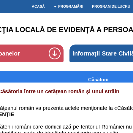
ACASĂ
PROGRAMĂRI
PROGRAM DE LUCRU
CŢIA LOCALĂ DE EVIDENŢĂ A PERSOA
oanelor
Informaţii Stare Civil
Căsătorii
Căsătoria între un cetăţean român şi unul străin
ăţeanul român va prezenta actele menţionate la «Căsător
ENȚIE
ățenii români care domiciliază pe teritoriul României nu