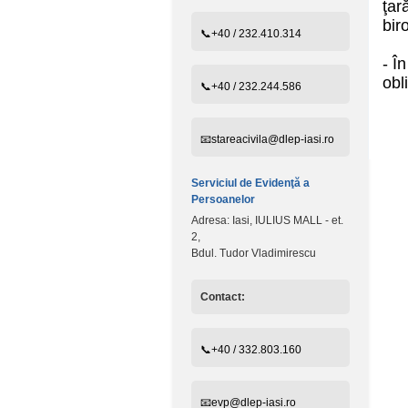
ţar
bir
📞+40 / 232.410.314
- Î
obl
📞+40 / 232.244.586
📧stareacivila@dlep-iasi.ro
Serviciul de Evidenţă a
Persoanelor
Adresa: Iasi, IULIUS MALL - et.
2,
Bdul. Tudor Vladimirescu
Contact:
📞+40 / 332.803.160
📧evp@dlep-iasi.ro