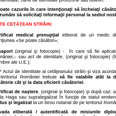
identitate, carte de identitate provizorie sau buletin.
toate cazurile în care intenţionaţi să încheiaţi căsăt
rumăm să solicitaţi informaţii personal la sediul nost
TE CETĂŢEAN STRĂIN:
tificat medical prenupţial
eliberat de un medic d
ţiunea «Se poate căsători»;
şaport
(original şi fotocopie) - în care să fie aplicat
mâniei;– sau
act de identitate
, (original şi fotocopie) (
bre ale U.E.);
* Actul de identitate al cetăţeanului străin şi viza acord
teritoriul României trebuie
să fie valabile atât la 
ătorie cât şi la data oficierii căsătoriei
.
tificat de naştere
,
(original şi fotocopie) şi după caz: 
la Haga sau supralegalizat în funcţie de statul emitent;
dus şi legalizat
la un birou notarial de pe teritoriul Româ
ada eliberată / autentificată de misiunile diplo