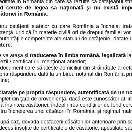
editate în România din care să rezulte că cetăţeanul st
d cerute de legea sa naţională şi nu există imp
ătoriei în România
.
tru cetăţenii statelor cu care România a încheiat trat
stenţă juridică în materie civilă ori de dreptul familiei 
autorităţile competente ale statului de cetăţenie, datate 
tere
;
e va ataşa şi
traducerea în limba română, legalizată
la
ezii / certificatului menţionat anterior;
document care să ateste domiciliul din străinătate al cet
pria răspundere dată la un birou notarial din România priv
gine;
laraţie pe propri
a răspundere, autentificată de un no
plet din ţara de provenienţă, dacă este cunoscător al limb
ilă înaintea căsătoriei, îndeplinirea condiţiilor de fond ce
tru încheierea unei căsătorii în România, şi regimul mat
upă caz, dovada desfacerii căsătoriilor anterioare prin sen
deces însoţite de certificatele de căsătorie, apostilate sa