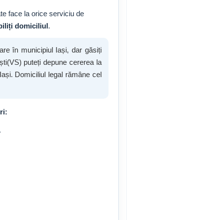
e face la orice serviciu de
liți domiciliul
.
re în municipiul Iași, dar găsiți
ti(VS) puteți depune cererea la
 Iași. Domiciliul legal rămâne cel
ri:
.