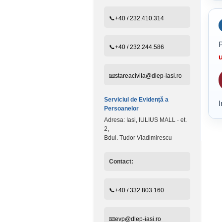
📞+40 / 232.410.314
P
📞+40 / 232.244.586
u
📧stareacivila@dlep-iasi.ro
Serviciul de Evidenţă a
I
Persoanelor
Adresa: Iasi, IULIUS MALL - et.
2,
Bdul. Tudor Vladimirescu
Contact:
📞+40 / 332.803.160
📧evp@dlep-iasi.ro