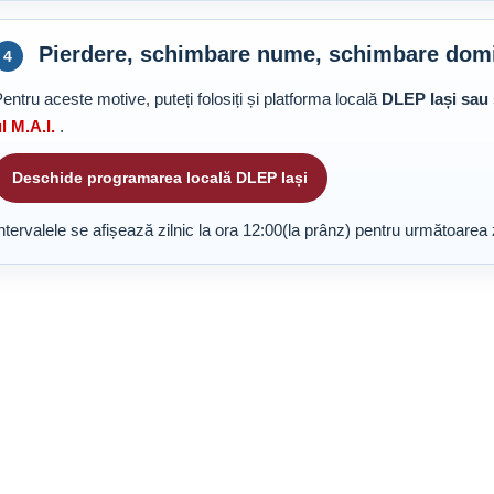
Pierdere, schimbare nume, schimbare domic
4
entru aceste motive, puteți folosiți și platforma locală
DLEP Iași sau 
l M.A.I.
.
Deschide programarea locală DLEP Iași
ntervalele se afișează zilnic la ora 12:00(la prânz) pentru următoarea 