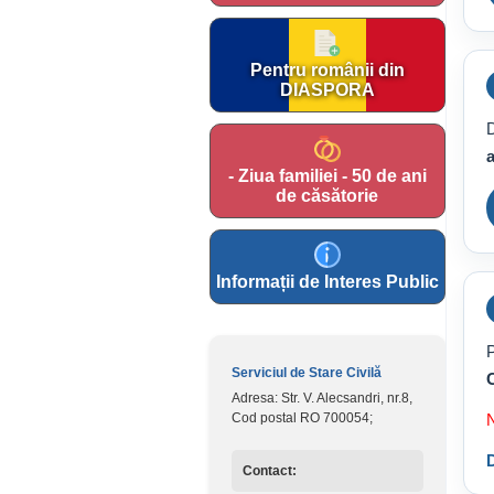
Pentru românii din
DIASPORA
D
a
- Ziua familiei - 50 de ani
de căsătorie
Informații de Interes Public
P
Serviciul de Stare Civilă
Adresa: Str. V. Alecsandri, nr.8,
Cod postal RO 700054;
N
D
Contact: