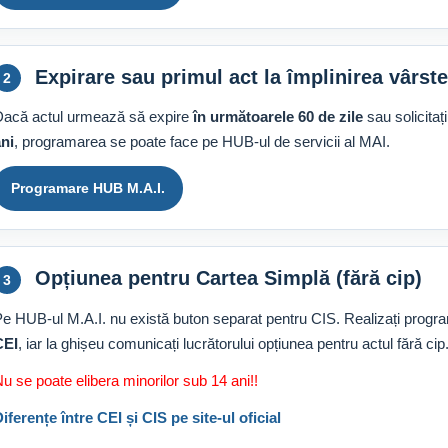
Expirare sau primul act la împlinirea vârste
2
acă actul urmează să expire
în următoarele 60 de zile
sau solicitaț
ni
, programarea se poate face pe HUB-ul de servicii al MAI.
Programare HUB M.A.I.
Opțiunea pentru Cartea Simplă (fără cip)
3
e HUB-ul M.A.I. nu există buton separat pentru CIS. Realizați progr
CEI
, iar la ghișeu comunicați lucrătorului opțiunea pentru actul fără cip
u se poate elibera minorilor sub 14 ani!!
iferențe între CEI și CIS pe site-ul oficial