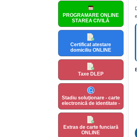
D
PROGRAMARE ONLINE
e
STAREA CIVILĂ
Certificat atestare
domiciliu ONLINE
E
Taxe DLEP
Stadiu soluţionare - carte
electronică de identitate -
Extras de carte funciară
ONLINE