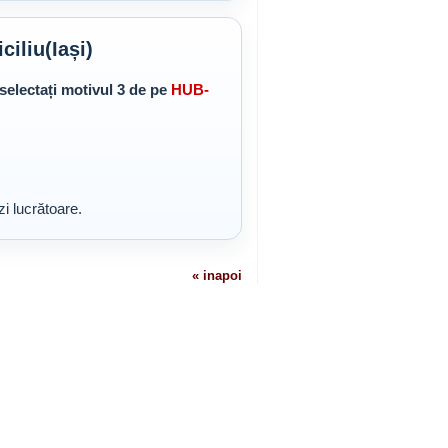
iliu(Iași)
selectați motivul 3 de pe
HUB-
zi lucrătoare.
« inapoi