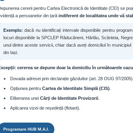
epunerea cererii pentru Cartea Electronică de Identitate (CEI) se poat
vidență a persoanelor din țară
indiferent de localitatea unde vă stabi
Exemplu:
dacă nu identificați intervale disponibile pentru programa
locuri disponibile la SPCLEP Răducăneni, Hârlău, Scânteia, Negreș
unul dintre aceste servicii, chiar dacă aveți domiciliul în municipiul
din Iași.
xcepții: cererea se depune doar la domiciliu în următoarele cazu
Dovada adresei prin declarație găzduitor (art. 28 OUG 97/2005)
Opțiunea pentru
Cartea de Identitate Simplă (CIS)
.
Eliberarea unei
Cărți de Identitate Provizorii
.
Aplicarea vizei de reședință (flotant).
Programare HUB M.A.I.