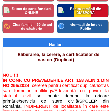
Extras de carte funciară
Pentru românii din
ONLINE
DIASPORA
- Ziua familiei - 50 de ani
Informații de Interes
de căsătorie
Public
Nasteri
Eliberarea, la cerere, a certificatelor de
nastere(Duplicat)
NOU !!!
ÎN CONF. CU PREVEDERILE ART. 158 ALIN 1 DIN
HG 255/2024
cererea pentru certificat duplicat/extras
sau formular multilingv/
Adeverință cu privire la
statutul civil
se poate depune la oricare
primărie/serviciu de stare civilă/SPCLEP din
România
, INDIFERENT de localitatea în care este