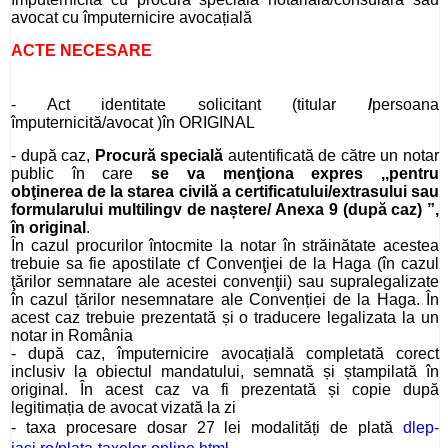
avocat cu împuternicire avocațială
ACTE NECESARE
- Act identitate solicitant (titular
/
persoana
împuternicită/avocat )în ORIGINAL
- după caz,
Procură specială
autentificată de către un notar
public în care
se va menţiona expres ,,pentru
obţinerea
de la starea civilă a
certificatului/extrasului sau
formularului multilingv de naștere/ Anexa 9 (după caz) ”,
în original
.
În cazul procurilor întocmite la notar în străinătate acestea
trebuie sa fie
apostilate cf Convenţiei de la Haga (în cazul
ţărilor semnatare ale acestei convenţii) sau supralegalizate
în cazul țărilor nesemnatare ale Convenției de la Haga. În
acest caz trebuie prezentată și o traducere legalizata la un
notar in România
- după caz, împuternicire avocațială completată corect
inclusiv la obiectul mandatului, semnată și ștampilată în
original. În acest caz va fi prezentată și copie după
legitimația de avocat vizată la zi
- taxa procesare dosar 27 lei modalități de plată
dlep-