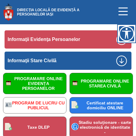
DIRECŢIA LOCALĂ DE EVIDENŢĂ A
PERSOANELOR IAŞI
Informaţii Evidenţa Persoanelor
Informaţii Stare Civilă
PROGRAMARE ONLINE
PROGRAMARE ONLINE
EVIDENȚA
STAREA CIVILĂ
PERSOANELOR
PROGRAM DE LUCRU CU
Certificat atestare
PUBLICUL
domiciliu ONLINE
Stadiu soluţionare - carte
Taxe DLEP
electronică de identitate
-