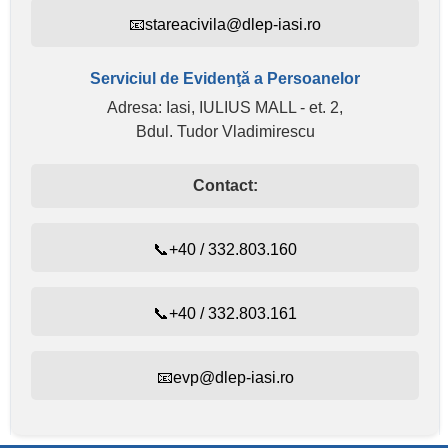
📧stareacivila@dlep-iasi.ro
Serviciul de Evidenţă a Persoanelor
Adresa: Iasi, IULIUS MALL - et. 2,
Bdul. Tudor Vladimirescu
Contact:
📞+40 / 332.803.160
📞+40 / 332.803.161
📧evp@dlep-iasi.ro