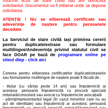
întocmit actul de stare civilă sau are domiciliul
solicitantul. Documentul va fi eliberat unde se depune
solicitarea.
ATENȚIE ! NU se eliberează certificate sau
adeverințe de naștere pentru persoanele
decedate
La Serviciul de stare civilă Iași primirea cererii
pentru duplicate/extrase sau formulare
multilingve/Andeverința privind statutul civil se
face DOAR pe bază de
programare online pe
siteul dlep - click aici
Cererea pentru eliberarea certificatelor duplicat/extraselor
sau formularelor multilingve de naștere poate fi făcută de :
- titular (cu vârsta peste 14 ani) sau împuterniciți ai
acestuia: persoană împuternicită cu procură specială
notarială/consulară sau avocat cu împuternicire avocațială
- părinţi/reprezentantul legal (în cazul minorilor care nu au
act de identitate) sau împuterniciți ai acestora: persoană
împuternicită cu procură specială notarială/consulară sau