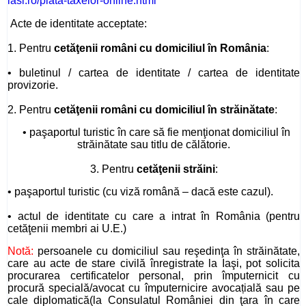
iasi.ro/plata-taxelor-online.html
Acte de identitate acceptate:
1. Pentru
cetăţenii români cu domiciliul în România
:
• buletinul / cartea de identitate / cartea de identitate
provizorie.
2. Pentru
cetăţenii români cu domiciliul în străinătate
:
• paşaportul turistic în care să fie menţionat domiciliul în
străinătate sau titlu de călătorie.
3. Pentru
cetăţenii străini
:
• paşaportul turistic (cu viză română – dacă este cazul).
• actul de identitate cu care a intrat în România (pentru
cetăţenii membri ai U.E.)
Notă:
persoanele cu domiciliul sau reşedinţa în străinătate,
care au acte de stare civilă înregistrate la Iaşi, pot solicita
procurarea certificatelor
personal, prin împuternicit cu
procură specială/avocat cu împuternicire avocațială sau pe
cale diplomatică(la Consulatul României din ţara în care