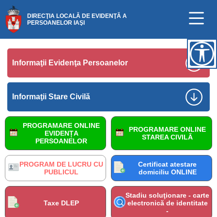
DIRECŢIA LOCALĂ DE EVIDENŢĂ A
PERSOANELOR IAŞI
Informaţii Evidenţa Persoanelor
Informaţii Stare Civilă
PROGRAMARE ONLINE
PROGRAMARE ONLINE
EVIDENȚA
STAREA CIVILĂ
PERSOANELOR
PROGRAM DE LUCRU CU
Certificat atestare
PUBLICUL
domiciliu ONLINE
Stadiu soluţionare - carte
Taxe DLEP
electronică de identitate
-