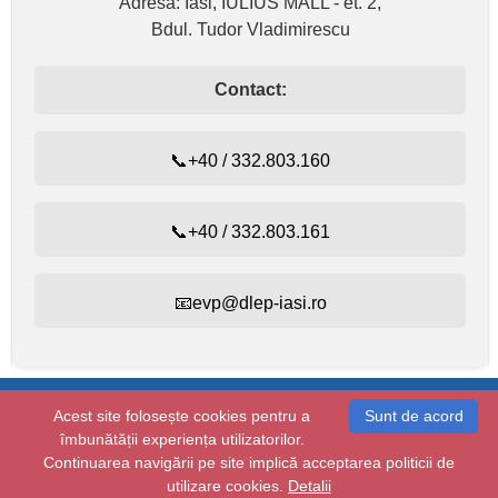
Adresa: Iasi, IULIUS MALL - et. 2,
Bdul. Tudor Vladimirescu
Contact:
📞+40 / 332.803.160
📞+40 / 332.803.161
📧evp@dlep-iasi.ro
Evidența persoanelor:
+40 / 332.803.160
Acest site folosește cookies pentru a
Sunt de acord
Starea civilă:
+40 / 232.410.314
îmbunătății experiența utilizatorilor.
Copyright © 2026 dlep-iasi.ro
Continuarea navigării pe site implică acceptarea politicii de
Toate drepturile rezervate.
utilizare cookies.
Termeni si conditii
Detalii