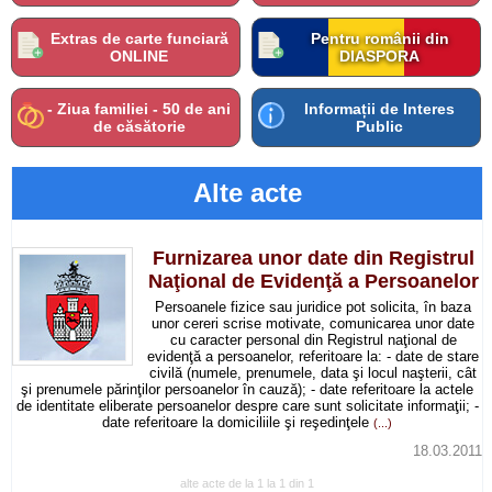
Extras de carte funciară
Pentru românii din
ONLINE
DIASPORA
- Ziua familiei - 50 de ani
Informații de Interes
de căsătorie
Public
Alte acte
Furnizarea unor date din Registrul
Naţional de Evidenţă a Persoanelor
Persoanele fizice sau juridice pot solicita, în baza
unor cereri scrise motivate, comunicarea unor date
cu caracter personal din Registrul naţional de
evidenţă a persoanelor, referitoare la: - date de stare
civilă (numele, prenumele, data şi locul naşterii, cât
şi prenumele părinţilor persoanelor în cauză); - date referitoare la actele
de identitate eliberate persoanelor despre care sunt solicitate informaţii; -
date referitoare la domiciliile şi reşedinţele
(...)
18.03.2011
alte acte de la 1 la 1 din 1