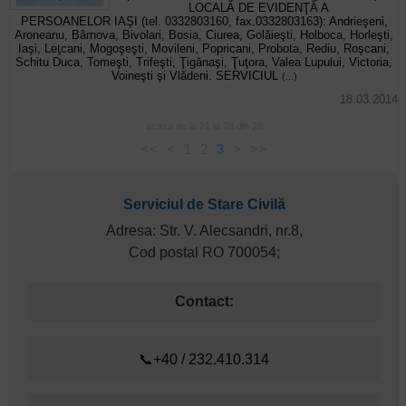
LOCALĂ DE EVIDENŢĂ A
PERSOANELOR IAŞI (tel. 0332803160, fax.0332803163): Andrieşeni,
Aroneanu, Bârnova, Bivolari, Bosia, Ciurea, Golăieşti, Holboca, Horleşti,
Iaşi, Leţcani, Mogoşeşti, Movileni, Popricani, Probota, Rediu, Roşcani,
Schitu Duca, Tomeşti, Trifeşti, Ţigănaşi, Ţuţora, Valea Lupului, Victoria,
Voineşti şi Vlădeni. SERVICIUL
(...)
18.03.2014
acasa de la 21 la 28 din 28
<<
<
1
2
3
>
>>
Serviciul de Stare Civilă
Adresa: Str. V. Alecsandri, nr.8,
Cod postal RO 700054;
Contact:
📞+40 / 232.410.314