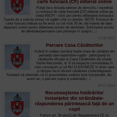
carte funciară (CF) eliberat online
Puteţi face dovada adresei de domiciliu / reşedinţă
cu extrasul de carte funciară (CF) eliberat online pe
siteul ANCPI - click aici pentru eliberarea extrasului
Înainte de a solicita extras vă rugăm citiți cu atenție: NOTĂ: Extrasul de
carte funciara trebuie sa fie emis cu cel mult 30 de zile înainte de data
depunerii cererii pentru eliberarea actului de identitate; Solicitantul actului
de identitate/persoana care primeşte în spaţiul
(...)
13.09.2021
Parcare Casa Căsătoriilor
Având în vedere numărul foarte mare de căsătorii din
perioada iulie-septembrie rugăm participanţii la
căsătoriile oficiate la Casa Căsătoriilor din strada
Vasile Alecsandri, nr. 8 să respecte comunitatea în
care convieţuim şi să NU CLAXONEZE în drum spre
şi dinspre locul oficierii căsătoriei civile/religioase.
Totodată vă informăm că în proximitatea sediului este funcţională, din
acest an, o parcare supra şi subterană
(...)
25.07.2014
Recunoaşterea hotărârilor
instanţelor din străinătate-
răspunderea părintească faţă de un
copil
Potrivit art. 28 alin(1) din Regulamentul CE nr.