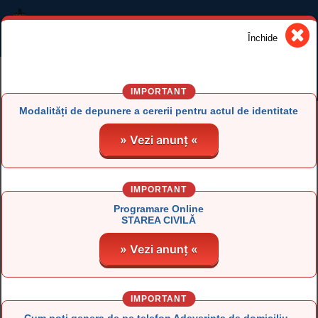
DIRECŢIA LOCALĂ DE EVIDENŢĂ A
PERSOANELOR IAŞI
Închide
Informaţii Evidenţa Persoanelor
Modalități de depunere a cererii pentru actul de identitate
» Vezi anunț «
Informaţii Stare Civilă
PROGRAMARE ONLINE
PROGRAMARE ONLINE
EVIDENȚA
STAREA CIVILĂ
PERSOANELOR
Programare Online
STAREA CIVILĂ
PROGRAM DE LUCRU CU
Certificat atestare
» Vezi anunț «
PUBLICUL
domiciliu ONLINE
Stadiu soluţionare - carte
Taxe DLEP
electronică de identitate
-