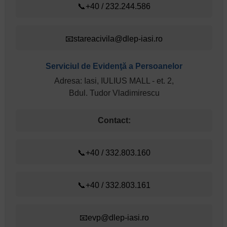
📞+40 / 232.244.586
📧stareacivila@dlep-iasi.ro
Serviciul de Evidenţă a Persoanelor
Adresa: Iasi, IULIUS MALL - et. 2,
Bdul. Tudor Vladimirescu
Contact:
📞+40 / 332.803.160
📞+40 / 332.803.161
📧evp@dlep-iasi.ro