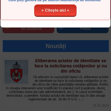
Cum poți genera de pe telefon Adeverința de domiciliu
Extras de carte funciară
Pentru românii din
» Citește aici «
ONLINE
DIASPORA
- Ziua familiei - 50 de ani
Informații de Interes
de căsătorie
Public
Noutăţi
Eliberarea actelor de identitate se
face la solicitarea cetăţenilor şi nu
din oficiu
Vă aducem la cunoştinţă faptul că, eliberarea actelor
de identitate se face la solicitarea cetăţenilor şi nu
din oficiu de către autorităţile române abilitate. Astfel,
în situaţia intervenirii unor modificări în statutul civil (casătorie, divorţ,
schimbare nume pe cale administrativă, etc.), în cazul schimbării
domiciliului, a pierderii, furtului actului de identitate sau în alte situaţii
reglementate de art. 19 din O.U.G.
(...)
25.01.2023