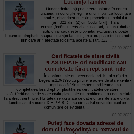
Locuinţa familiei
Oricare dintre soţi poate cere notarea în cartea
funciară, în condiţiile legii, a unui imobil ca locuinţă a
familiei, chiar dacă nu este proprietarul imobilului.
[art. 321 alin. (2) din Codul Civil] Fără
consimţământul scris al celuilalt soţ, niciunul dintre
soţi, chiar dacă este proprietar exclusiv, nu poate
dispune de drepturile asupra locuinţei familiei şi nici nu poate încheia acte
prin care ar fi afectată folosinţa acesteia. [art. 322
(...)
23.09.2022
Certificatele de stare civilă
PLASTIFIATE ori modificate sau
completate fără drept sunt nule
În conformitate cu prevederile art.10, alin.(9) din
Legea nr.119/1996 cu privire la actele de stare civilă -
republicată "Se interzice modificarea sau
completarea fără drept ori plastifierea certificatelor de stare
civilă. Certificatele de stare civilă plastifiate ori modificate sau completate
fără drept sunt nule. Nulitatea se constată de către ofiţerii de stare civilă,
funcţionarii din cadrul D.E.P.A.B.D. sau din cadrul serviciilor publice
comunitare de evidenţă
(...)
05.07.2022
Puteţi face dovada adresei de
domiciliu/reşedinţă cu extrasul de