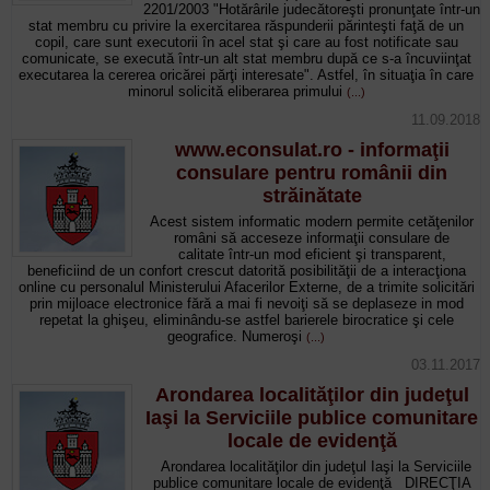
2201/2003 "Hotărârile judecătoreşti pronunţate într-un
stat membru cu privire la exercitarea răspunderii părinteşti faţă de un
copil, care sunt executorii în acel stat şi care au fost notificate sau
comunicate, se execută într-un alt stat membru după ce s-a încuviinţat
executarea la cererea oricărei părţi interesate". Astfel, în situaţia în care
minorul solicită eliberarea primului
(...)
11.09.2018
www.econsulat.ro - informaţii
consulare pentru românii din
străinătate
Acest sistem informatic modern permite cetăţenilor
români să acceseze informaţii consulare de
calitate într-un mod eficient şi transparent,
beneficiind de un confort crescut datorită posibilităţii de a interacţiona
online cu personalul Ministerului Afacerilor Externe, de a trimite solicitări
prin mijloace electronice fără a mai fi nevoiţi să se deplaseze in mod
repetat la ghişeu, eliminându-se astfel barierele birocratice şi cele
geografice. Numeroşi
(...)
03.11.2017
Arondarea localităţilor din judeţul
Iaşi la Serviciile publice comunitare
locale de evidenţă
Arondarea localităţilor din judeţul Iaşi la Serviciile
publice comunitare locale de evidenţă DIRECŢIA