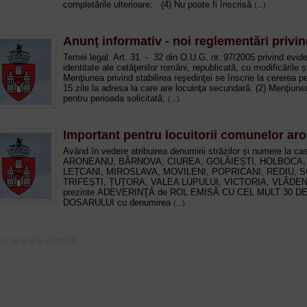
completările ulterioare: (4) Nu poate fi înscrisă
(...)
Anunț informativ - noi reglementări privin
Temei legal: Art. 31 - 32 din O.U.G. nr. 97/2005 privind eviden
identitate ale cetăţenilor români, republicată, cu modificările ș
Menţiunea privind stabilirea reşedinţei se înscrie la cererea p
15 zile la adresa la care are locuinţa secundară. (2) Menţiunea
pentru perioada solicitată,
(...)
Important pentru locuitorii comunelor aro
Având în vedere atribuirea denumirii străzilor și numere la cas
ARONEANU, BÂRNOVA, CIUREA, GOLĂIEȘTI, HOLBOCA,
LEȚCANI, MIROSLAVA, MOVILENI, POPRICANI, REDIU, S
TRIFEȘTI, ȚUȚORA, VALEA LUPULUI, VICTORIA, VLĂDENI
prezinte ADEVERINŢĂ de ROL EMISĂ CU CEL MULT 30 D
DOSARULUI cu denumirea
(...)
sa de la 11 la 20 din 28