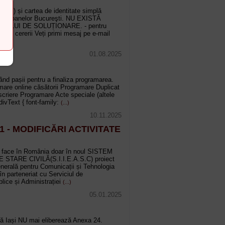
(CEI) și cartea de identitate simplă
a Persoanelor Bucureşti. NU EXISTĂ
ULUI DE SOLUȚIONARE. - pentru
nerii cererii Veți primi mesaj pe e-mail
01.08.2025
ând pașii pentru a finaliza programarea.
are online căsătorii Programare Duplicat
criere Programare Acte speciale (altele
ivText { font-family:
(...)
10.11.2025
01 - MODIFICĂRI ACTIVITATE
 va face în România doar în noul SISTEM
RE CIVILĂ(S.I.I.E.A.S.C) proiect
enerală pentru Comunicații și Tehnologia
în parteneriat cu Serviciul de
blice și Administrației
(...)
05.01.2025
lă Iași NU mai eliberează Anexa 24.