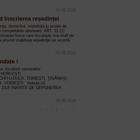
01.08.2023
d înscrierea reședinței
ţa, domiciliul, reşedinţa şi actele de
i completările ulterioare: ART. 31 (1)
ersoanei fizice care locuieşte mai mult de
 privind stabilirea reşedinţei se acordă
01.08.2023
ndate !
e, locuitorii comunelor:
 HORLEŞTI,
CHITU-DUCA, TOMEŞTI, ŢIGĂNAŞI,
, VOINEȘTI trebuie să
E ZILE ÎNAINTE DE DEPUNEREA
28.08.2024
<<
<
1
2
3
>
>>