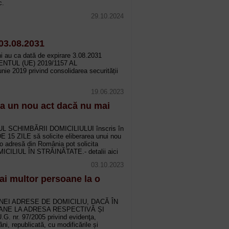
c.
29.10.2024
 03.08.2031
 ani au ca dată de expirare 3.08.2031
MENTUL (UE) 2019/1157 AL
019 privind consolidarea securității
19.06.2023
ta un nou act dacă nu mai
AZUL SCHIMBĂRII DOMICILIULUI înscris în
 15 ZILE să solicite eliberarea unui nou
 o adresă din România pot solicita
ILIUL ÎN STRĂINĂTATE.- detalii aici
03.10.2023
mai multor persoane la o
NEI ADRESE DE DOMICILIU, DACĂ ÎN
ANE LA ADRESA RESPECTIVĂ ȘI
nr. 97/2005 privind evidenţa,
âni, republicată, cu modificările și