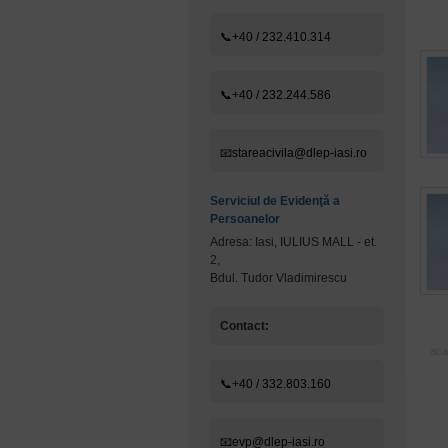
📞+40 / 232.410.314
📞+40 / 232.244.586
📧stareacivila@dlep-iasi.ro
Serviciul de Evidenţă a
Persoanelor
Adresa: Iasi, IULIUS MALL - et.
2,
Bdul. Tudor Vladimirescu
Contact:
aca
📞+40 / 332.803.160
📧evp@dlep-iasi.ro