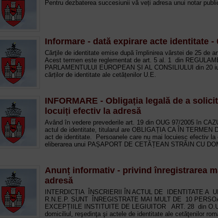
Pentru dezbaterea succesiunii vă veți adresa unui notar publi
Informare - dată expirare acte identitate -
Cărţile de identitate emise după împlinirea vârstei de 25 de
Acest termen este reglementat de art. 5 al. 1 din REGULA
PARLAMENTULUI EUROPEAN ȘI AL CONSILIULUI din 20 iunie 2
cărților de identitate ale cetățenilor U.E.
INFORMARE - Obligația legală de a solici
locuiți efectiv la adresă
Având în vedere prevederile art. 19 din OUG 97/2005 în C
actul de identitate, titularul are OBLIGAȚIA CA ÎN TERMEN DE
act de identitate. Persoanele care nu mai locuiesc efectiv la
eliberarea unui PAȘAPORT DE CETĂȚEAN STRĂIN CU DOMIC
Anunț informativ - privind înregistrarea 
adresă
INTERDICȚIA ÎNSCRIERII ÎN ACTUL DE IDENTITATE A U
R.N.E.P. SUNT ÎNREGISTRATE MAI MULT DE 10 PERSO
EXCEPȚIILE INSTITUITE DE LEGIUITOR ART. 28 din O.U.G. 
domiciliul, reşedinţa şi actele de identitate ale cetăţenilor rom