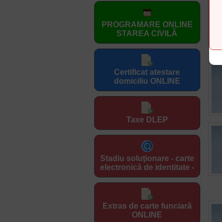
PROGRAMARE ONLINE
STAREA CIVILĂ
Certificat atestare
domiciliu ONLINE
Taxe DLEP
Stadiu soluţionare - carte
electronică de identitate -
Extras de carte funciară
ONLINE