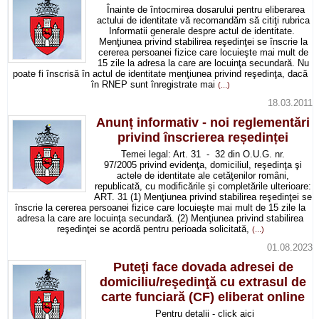
Înainte de întocmirea dosarului pentru eliberarea
actului de identitate vă recomandăm să citiţi rubrica
Informatii generale despre actul de identitate.
Menţiunea privind stabilirea reşedinţei se înscrie la
cererea persoanei fizice care locuieşte mai mult de
15 zile la adresa la care are locuinţa secundară. Nu
poate fi înscrisă în actul de identitate menţiunea privind reşedinţa, dacă
în RNEP sunt înregistrate mai
(...)
18.03.2011
Anunț informativ - noi reglementări
privind înscrierea reședinței
Temei legal: Art. 31 - 32 din O.U.G. nr.
97/2005 privind evidenţa, domiciliul, reşedinţa şi
actele de identitate ale cetăţenilor români,
republicată, cu modificările și completările ulterioare:
ART. 31 (1) Menţiunea privind stabilirea reşedinţei se
înscrie la cererea persoanei fizice care locuieşte mai mult de 15 zile la
adresa la care are locuinţa secundară. (2) Menţiunea privind stabilirea
reşedinţei se acordă pentru perioada solicitată,
(...)
01.08.2023
Puteţi face dovada adresei de
domiciliu/reşedinţă cu extrasul de
carte funciară (CF) eliberat online
Pentru detalii - click aici