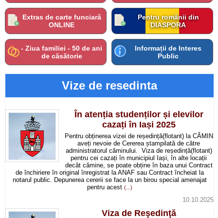
Extras de carte funciară
Pentru românii din
ONLINE
DIASPORA
- Ziua familiei - 50 de ani
Informații de Interes
de căsătorie
Public
Vize de resedinta
În atenția studenților și elevilor
cazați în Iași 2025
Pentru obținerea vizei de reședință(flotant) la CĂMIN
aveți nevoie de Cererea ștampilată de către
administratorul căminului. Viza de reședință(flotant)
pentru cei cazați în municipiul Iași, în alte locații
decât cămine, se poate obține în baza unui Contract
de închiriere în original înregistrat la ANAF sau Contract încheiat la
notarul public. Depunerea cererii se face la un birou special amenajat
pentru acest
(...)
10.10.2025
Viza de Reşedinţă