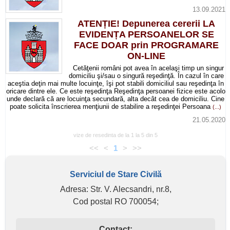
13.09.2021
ATENȚIE! Depunerea cererii LA
EVIDENȚA PERSOANELOR SE
FACE DOAR prin PROGRAMARE
ON-LINE
Cetăţenii români pot avea în acelaşi timp un singur
domiciliu şi/sau o singură reşedinţă. În cazul în care
aceştia deţin mai multe locuinţe, îşi pot stabili domiciliul sau reşedinţa în
oricare dintre ele. Ce este reşedinţa Reşedinţa persoanei fizice este acolo
unde declară că are locuinţa secundară, alta decât cea de domiciliu. Cine
poate solicita înscrierea menţiunii de stabilire a reşedinţei Persoana
(...)
21.05.2020
vize de resedinta de la 1 la 5 din 5
<<
<
1
>
>>
Serviciul de Stare Civilă
Adresa: Str. V. Alecsandri, nr.8,
Cod postal RO 700054;
Contact: