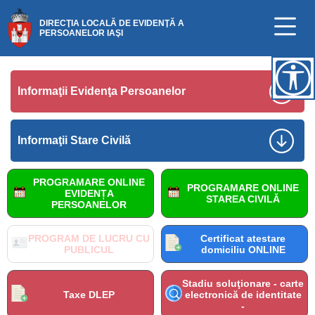
DIRECŢIA LOCALĂ DE EVIDENŢĂ A
PERSOANELOR IAŞI
Informaţii Evidenţa Persoanelor
Informaţii Stare Civilă
PROGRAMARE ONLINE
PROGRAMARE ONLINE
EVIDENȚA
STAREA CIVILĂ
PERSOANELOR
PROGRAM DE LUCRU CU
Certificat atestare
PUBLICUL
domiciliu ONLINE
Stadiu soluţionare - carte
Taxe DLEP
electronică de identitate
-